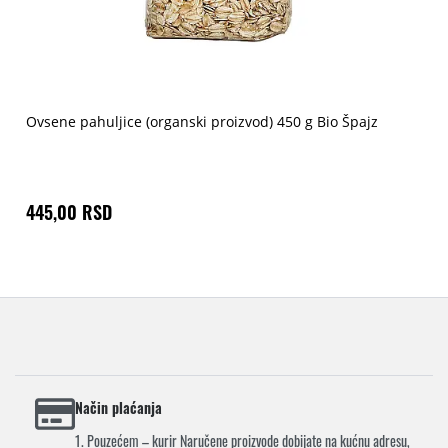
Ovsene pahuljice (organski proizvod) 450 g Bio Špajz
445,00 RSD
Način plaćanja
1. Pouzećem – kurir Naručene proizvode dobijate na kućnu adresu,