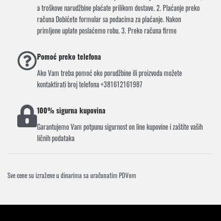
a troškove narudžbine plaćate prilikom dostave. 2. Plaćanje preko
računa Dobićete formular sa podacima za plaćanje. Nakon
primljene uplate poslaćemo robu. 3. Preko računa firme
Pomoć preko telefona
Ako Vam treba pomoć oko porudžbine ili proizvoda možete
kontaktirati broj telefona +381612161987
100% sigurna kupovina
Garantujemo Vam potpunu sigurnost on line kupovine i zaštite vaših
ličnih podataka
Sve cene su izražene u dinarima sa uračunatim PDVom