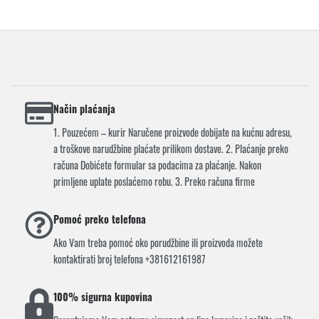
Način plaćanja
1. Pouzećem – kurir Naručene proizvode dobijate na kućnu adresu,
a troškove narudžbine plaćate prilikom dostave. 2. Plaćanje preko
računa Dobićete formular sa podacima za plaćanje. Nakon
primljene uplate poslaćemo robu. 3. Preko računa firme
Pomoć preko telefona
Ako Vam treba pomoć oko porudžbine ili proizvoda možete
kontaktirati broj telefona +381612161987
100% sigurna kupovina