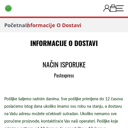
Početna
Informacije O Dostavi
INFORMACIJE O DOSTAVI
NAČIN ISPORUKE
Postexpress
Pošiljke šaljemo radnim danima. Sve pošiljke primljene do 12 časova
poslaćemo istog dana ukoliko imamo svu robu na stanju, a dostavu
na Vašu adresu možete očekivati sutradan. Ukoliko nemamo sve
poručene proizvode, kontaktiraće Vas naši operateri. Pošiljke koje