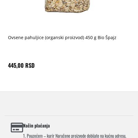
Ovsene pahuljice (organski proizvod) 450 g Bio Špajz
445,00 RSD
Način plaćanja
1. Pouzećem – kurir Naručene proizvode dobijate na kućnu adresu,