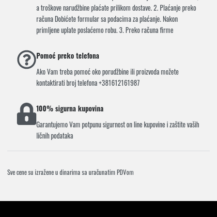
a troškove narudžbine plaćate prilikom dostave. 2. Plaćanje preko
računa Dobićete formular sa podacima za plaćanje. Nakon
primljene uplate poslaćemo robu. 3. Preko računa firme
Pomoć preko telefona
Ako Vam treba pomoć oko porudžbine ili proizvoda možete
kontaktirati broj telefona +381612161987
100% sigurna kupovina
Garantujemo Vam potpunu sigurnost on line kupovine i zaštite vaših
ličnih podataka
Sve cene su izražene u dinarima sa uračunatim PDVom