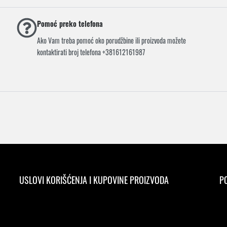
Pomoć preko telefona
Ako Vam treba pomoć oko porudžbine ili proizvoda možete
kontaktirati broj telefona +381612161987
USLOVI KORIŠĆENJA I KUPOVINE PROIZVODA
PO