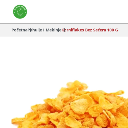
Početna
Pahulje I Mekinje
Korniflakes Bez Šećera 100 G