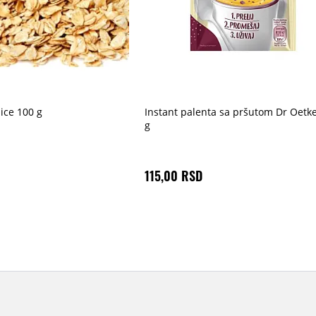
ice 100 g
Instant palenta sa pršutom Dr Oetk
g
115,00 RSD