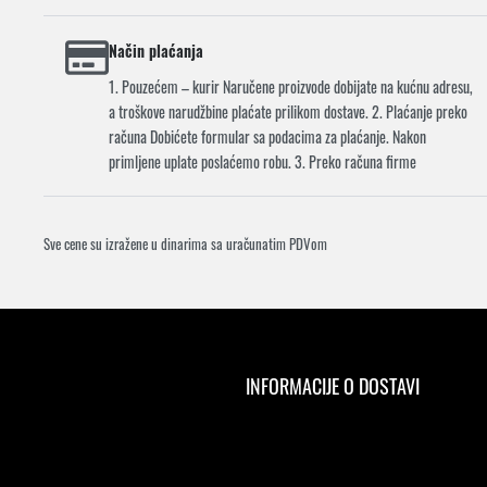
Način plaćanja
1. Pouzećem – kurir Naručene proizvode dobijate na kućnu adresu,
a troškove narudžbine plaćate prilikom dostave. 2. Plaćanje preko
računa Dobićete formular sa podacima za plaćanje. Nakon
primljene uplate poslaćemo robu. 3. Preko računa firme
Sve cene su izražene u dinarima sa uračunatim PDVom
INFORMACIJE O DOSTAVI