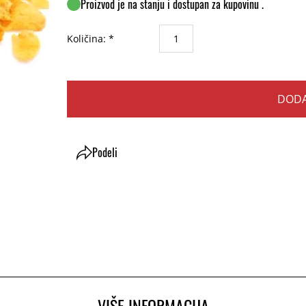
Proizvod je na stanju i dostupan za kupovinu .
Količina: *
DODA
Podeli
VIŠE INFORMACIJA