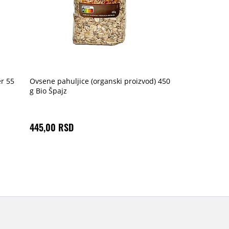
er 55
Ovsene pahuljice (organski proizvod) 450
g Bio Špajz
445,00 RSD