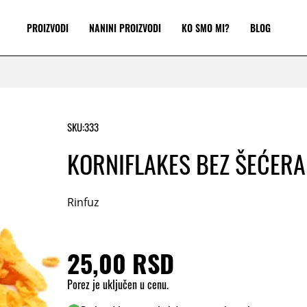
PROIZVODI
NANINI PROIZVODI
KO SMO MI?
BLOG
SKU:
333
KORNIFLAKES BEZ ŠEĆERA
Rinfuz
25,00 RSD
Porez je uključen u cenu.