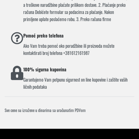
a troškove narudžbine plaćate prilikom dostave. 2. Plaćanje preko
računa Dobićete formular sa podacima za plaćanje. Nakon
primljene uplate poslaćemo robu. 3. Preko računa firme
Pomoć preko telefona
Ako Vam treba pomoć oko porudžbine ili proizvoda možete
kontaktirati broj telefona +381612161987
100% sigurna kupovina
Garantujemo Vam potpunu sigurnost on line kupovine i zaštite vaših
ličnih podataka
Sve cene su izražene u dinarima sa uračunatim PDVom