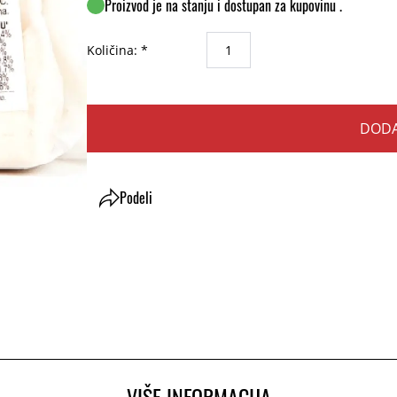
Proizvod je na stanju i dostupan za kupovinu .
Količina: *
DODA
Podeli
VIŠE INFORMACIJA