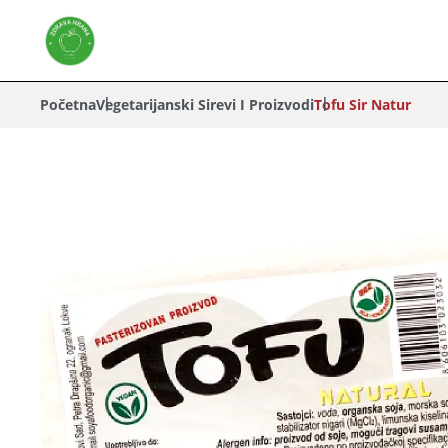
Početna
Vegetarijanski Sirevi I Proizvodi
Tofu Sir Natur