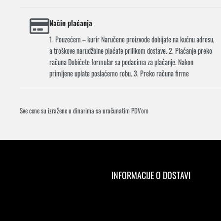
Način plaćanja
1. Pouzećem – kurir Naručene proizvode dobijate na kućnu adresu,
a troškove narudžbine plaćate prilikom dostave. 2. Plaćanje preko
računa Dobićete formular sa podacima za plaćanje. Nakon
primljene uplate poslaćemo robu. 3. Preko računa firme
Sve cene su izražene u dinarima sa uračunatim PDVom
INFORMACIJE O DOSTAVI