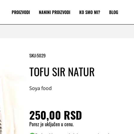
PROIZVODI
NANINI PROIZVODI
KO SMO MI?
BLOG
SKU:
5029
TOFU SIR NATUR
Soya food
250,00 RSD
Porez je uključen u cenu.