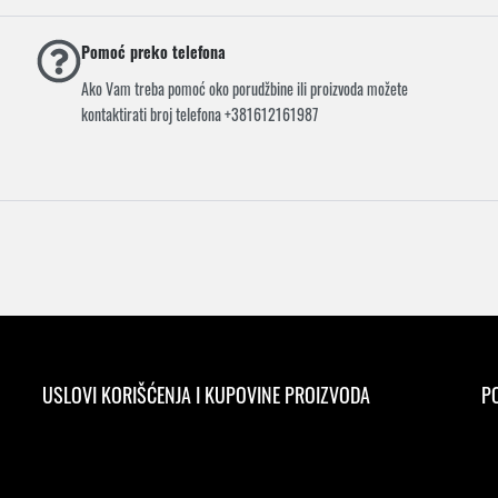
Pomoć preko telefona
Ako Vam treba pomoć oko porudžbine ili proizvoda možete
kontaktirati broj telefona +381612161987
USLOVI KORIŠĆENJA I KUPOVINE PROIZVODA
PO