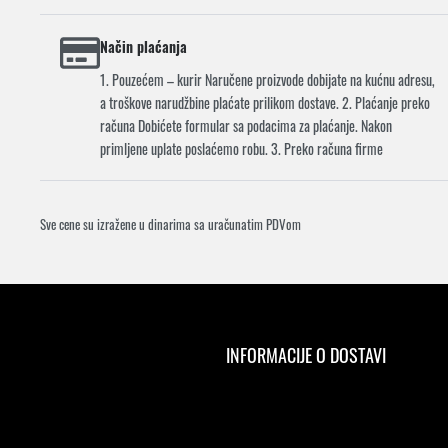
Način plaćanja
1. Pouzećem – kurir Naručene proizvode dobijate na kućnu adresu,
a troškove narudžbine plaćate prilikom dostave. 2. Plaćanje preko
računa Dobićete formular sa podacima za plaćanje. Nakon
primljene uplate poslaćemo robu. 3. Preko računa firme
Sve cene su izražene u dinarima sa uračunatim PDVom
INFORMACIJE O DOSTAVI