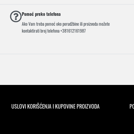
Pomoć preko telefona
Ako Vam treba pomoć oko porudžbine ili proizvoda možete
kontaktirati broj telefona +381612161987
USLOVI KORIŠĆENJA I KUPOVINE PROIZVODA
PO