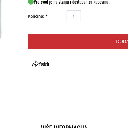
Proizvod je na stanju i dostupan za kupovinu .
Količina: *
DODA
Podeli
VIŠE INFORMACIJA