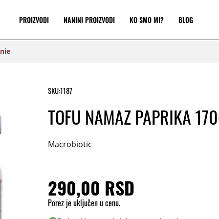
PROIZVODI
NANINI PROIZVODI
KO SMO MI?
BLOG
nie
SKU:
1187
TOFU NAMAZ PAPRIKA 170
Macrobiotic
290,00 RSD
Porez je uključen u cenu.