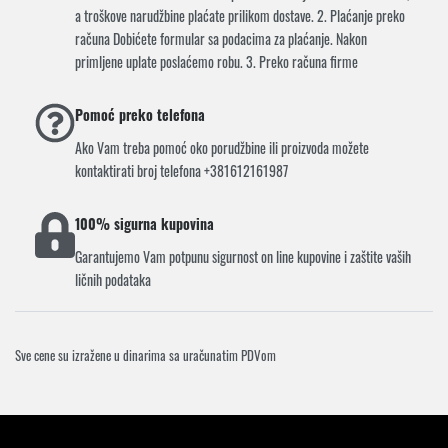
a troškove narudžbine plaćate prilikom dostave. 2. Plaćanje preko
računa Dobićete formular sa podacima za plaćanje. Nakon
primljene uplate poslaćemo robu. 3. Preko računa firme
Pomoć preko telefona
Ako Vam treba pomoć oko porudžbine ili proizvoda možete
kontaktirati broj telefona +381612161987
100% sigurna kupovina
Garantujemo Vam potpunu sigurnost on line kupovine i zaštite vaših
ličnih podataka
Sve cene su izražene u dinarima sa uračunatim PDVom