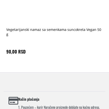
Vegetarijanski namaz sa semenkama suncokreta Vegan 50
g
90,00 RSD
Način plaćanja
1. Pouzećem – kurir Naručene proizvode dobijate na kućnu adresu,