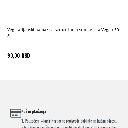
Vegetarijanski namaz sa semenkama suncokreta Vegan 50
g
90,00 RSD
Način plaćanja
1. Pouzećem – kurir Naručene proizvode dobijate na kućnu adresu,
a troškove narudžbine plaćate prilikom dostave. 2. Plaćanje preko