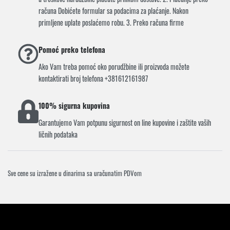
računa Dobićete formular sa podacima za plaćanje. Nakon
primljene uplate poslaćemo robu. 3. Preko računa firme
Pomoć preko telefona
Ako Vam treba pomoć oko porudžbine ili proizvoda možete
kontaktirati broj telefona +381612161987
100% sigurna kupovina
Garantujemo Vam potpunu sigurnost on line kupovine i zaštite vaših
ličnih podataka
Sve cene su izražene u dinarima sa uračunatim PDVom