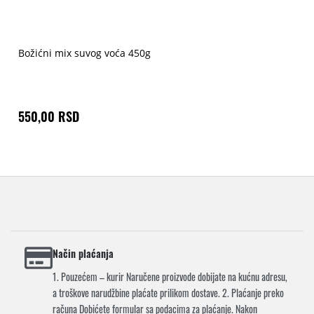
Božićni mix suvog voća 450g
550,00 RSD
Način plaćanja
1. Pouzećem – kurir Naručene proizvode dobijate na kućnu adresu,
a troškove narudžbine plaćate prilikom dostave. 2. Plaćanje preko
računa Dobićete formular sa podacima za plaćanje. Nakon