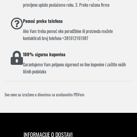
primljene uplate poslaćemo robu. 3. Preko računa firme
Pomoć preko telefona
Ako Vam treba pomoć oko porudžbine ili proizvoda možete
kontaktirati broj telefona +381612161987
100% sigurna kupovina
Garantujemo Vam potpunu sigurnost on line kupovine i zaštite vaših
ličnih podataka
Sve cene su izražene u dinarima sa uračunatim PDVom
INFORMACIJE O DOSTAVI