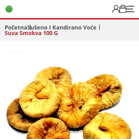
Početna
Sušeno I Kandirano Voće
Suva Smokva 100 G