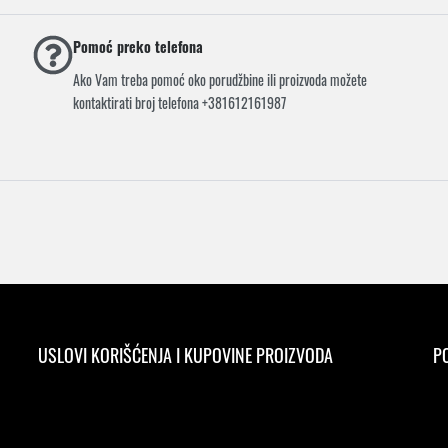
Pomoć preko telefona
Ako Vam treba pomoć oko porudžbine ili proizvoda možete
kontaktirati broj telefona +381612161987
USLOVI KORIŠĆENJA I KUPOVINE PROIZVODA
PO