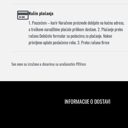
Način plaćanja
1. Pouzećem – kurir Naručene proizvode dobijate na kućnu adresu,
a troškove narudžbine plaćate prilikom dostave. 2. Plaćanje preko
računa Dobićete formular sa podacima za plaćanje. Nakon
primljene uplate poslaćemo robu. 3. Preko računa firme
Sve cene su izražene u dinarima sa uračunatim PDVom
INFORMACIJE O DOSTAVI