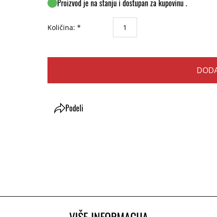
Proizvod je na stanju i dostupan za kupovinu .
Količina: *
DODA
Podeli
VIŠE INFORMACIJA