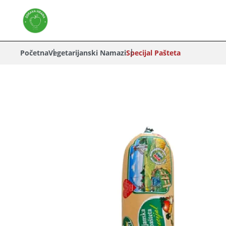
Početna
Vegetarijanski Namazi
Specijal Pašteta