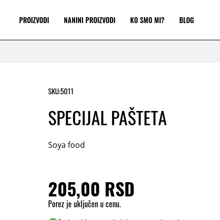
PROIZVODI
NANINI PROIZVODI
KO SMO MI?
BLOG
SKU:
5011
SPECIJAL PAŠTETA
Soya food
205,00 RSD
Porez je uključen u cenu.