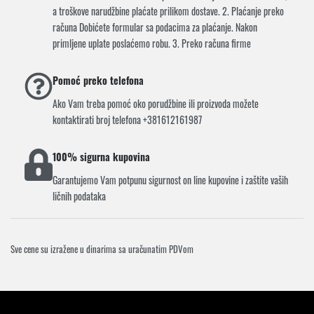
a troškove narudžbine plaćate prilikom dostave. 2. Plaćanje preko
računa Dobićete formular sa podacima za plaćanje. Nakon
primljene uplate poslaćemo robu. 3. Preko računa firme
Pomoć preko telefona
Ako Vam treba pomoć oko porudžbine ili proizvoda možete
kontaktirati broj telefona +381612161987
100% sigurna kupovina
Garantujemo Vam potpunu sigurnost on line kupovine i zaštite vaših
ličnih podataka
Sve cene su izražene u dinarima sa uračunatim PDVom