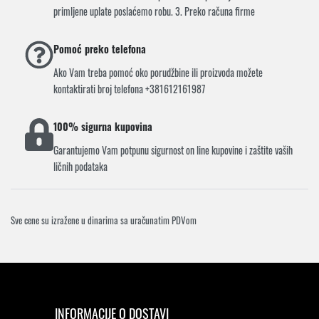
primljene uplate poslaćemo robu. 3. Preko računa firme
Pomoć preko telefona
Ako Vam treba pomoć oko porudžbine ili proizvoda možete
kontaktirati broj telefona +381612161987
100% sigurna kupovina
Garantujemo Vam potpunu sigurnost on line kupovine i zaštite vaših
ličnih podataka
Sve cene su izražene u dinarima sa uračunatim PDVom
INFORMACIJE O DOSTAVI