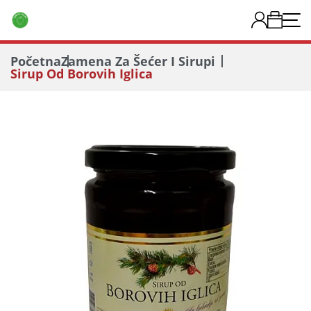
Početna
Zamena Za Šećer I Sirupi
Sirup Od Borovih Iglica