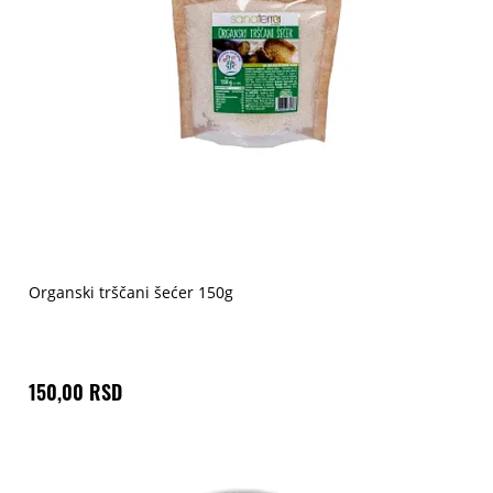
Organski trščani šećer 150g
150,00 RSD