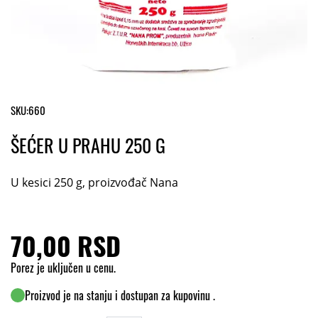
SKU:
660
ŠEĆER U PRAHU 250 G
U kesici 250 g, proizvođač Nana
70,00 RSD
Porez je uključen u cenu.
Proizvod je na stanju i dostupan za kupovinu .