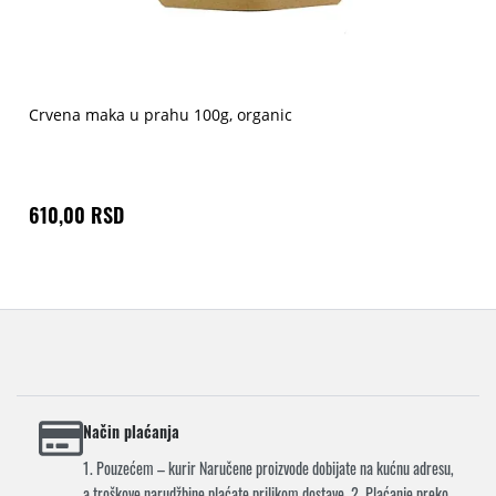
Crvena maka u prahu 100g, organic
610,00 RSD
Način plaćanja
1. Pouzećem – kurir Naručene proizvode dobijate na kućnu adresu,
a troškove narudžbine plaćate prilikom dostave. 2. Plaćanje preko