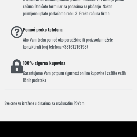
računa Dobićete formular sa podacima za plaćanje. Nakon
primljene uplate poslaćemo robu. 3. Preko računa firme
Pomoć preko telefona
Ako Vam treba pomoć oko porudžbine ili proizvoda možete
kontaktirati broj telefona +381612161987
100% sigurna kupovina
Garantujemo Vam potpunu sigurnost on line kupovine i zaštite vaših
ličnih podataka
Sve cene su izražene u dinarima sa uračunatim PDVom