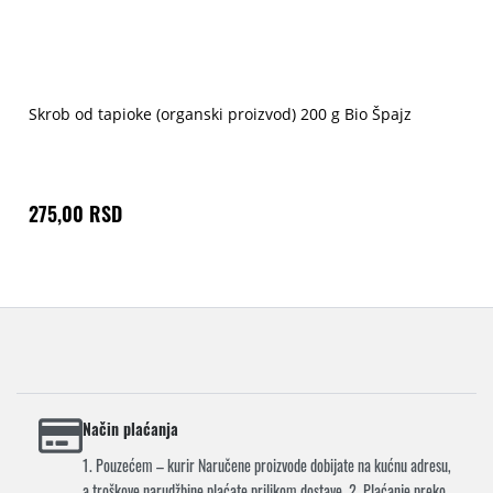
Skrob od tapioke (organski proizvod) 200 g Bio Špajz
275,00 RSD
Način plaćanja
1. Pouzećem – kurir Naručene proizvode dobijate na kućnu adresu,
a troškove narudžbine plaćate prilikom dostave. 2. Plaćanje preko