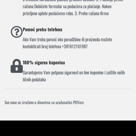
računa Dobićete formular sa podacima za plaćanje. Nakon
primljene uplate poslaćemo robu. 3. Preko računa firme
Pomoć preko telefona
Ako Vam treba pomoć oko porudžbine ili proizvoda možete
kontaktirati broj telefona +381612161987
100% sigurna kupovina
Garantujemo Vam potpunu sigurnost on line kupovine i zaštite vaših
ličnih podataka
Sve cene su izražene u dinarima sa uračunatim PDVom