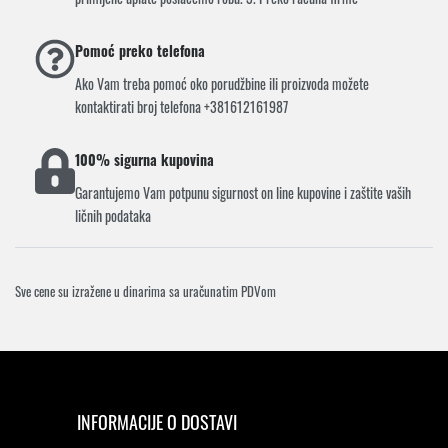
Pomoć preko telefona
Ako Vam treba pomoć oko porudžbine ili proizvoda možete
kontaktirati broj telefona +381612161987
100% sigurna kupovina
Garantujemo Vam potpunu sigurnost on line kupovine i zaštite vaših
ličnih podataka
Sve cene su izražene u dinarima sa uračunatim PDVom
INFORMACIJE O DOSTAVI