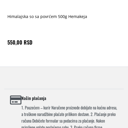
Himalajska so sa povrćem 500g Hemakeja
550,00 RSD
Način plaćanja
1. Pouzećem – kurir Naručene proizvode dobijate na kućnu adresu,
a troškove narudžbine plaćate prilikom dostave. 2. Plaćanje preko
računa Dobićete formular sa podacima za plaćanje. Nakon
primljene uplate poslaćemo robu. 3. Preko računa firme