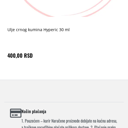
Ulje crnog kumina Hyperic 30 ml
400,00 RSD
Način plaćanja
1. Pouzećem – kurir Naručene proizvode dobijate na kućnu adresu,
a troškove narudžbine plaćate prilikom dostave. 2. Plaćanje preko