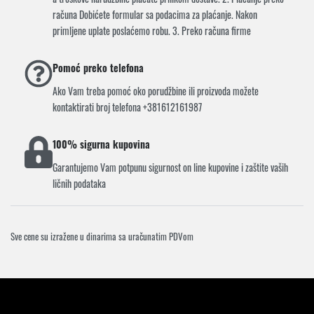
računa Dobićete formular sa podacima za plaćanje. Nakon
primljene uplate poslaćemo robu. 3. Preko računa firme
Pomoć preko telefona
Ako Vam treba pomoć oko porudžbine ili proizvoda možete
kontaktirati broj telefona +381612161987
100% sigurna kupovina
Garantujemo Vam potpunu sigurnost on line kupovine i zaštite vaših
ličnih podataka
Sve cene su izražene u dinarima sa uračunatim PDVom