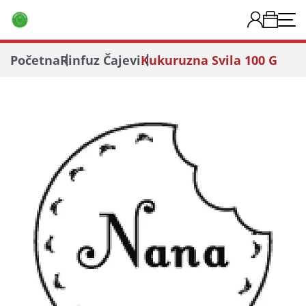
Početna
Rinfuz Čajevi
Kukuruzna Svila 100 G