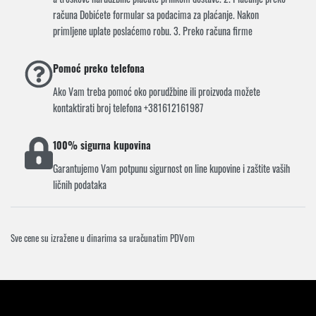
računa Dobićete formular sa podacima za plaćanje. Nakon
primljene uplate poslaćemo robu. 3. Preko računa firme
Pomoć preko telefona
Ako Vam treba pomoć oko porudžbine ili proizvoda možete
kontaktirati broj telefona +381612161987
100% sigurna kupovina
Garantujemo Vam potpunu sigurnost on line kupovine i zaštite vaših
ličnih podataka
Sve cene su izražene u dinarima sa uračunatim PDVom