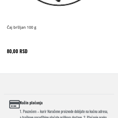
Čaj bršljan 100 g
80,00 RSD
Način plaćanja
1. Pouzećem – kurir Naručene proizvode dobijate na kućnu adresu,
a troškove narudžbine plaćate prilikom dostave. 2. Plaćanje preko