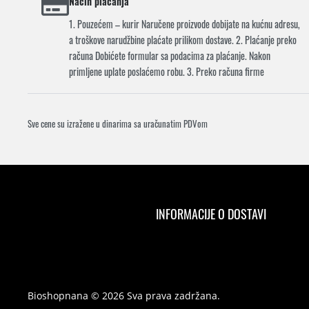
Način plaćanja
1. Pouzećem – kurir Naručene proizvode dobijate na kućnu adresu,
a troškove narudžbine plaćate prilikom dostave. 2. Plaćanje preko
računa Dobićete formular sa podacima za plaćanje. Nakon
primljene uplate poslaćemo robu. 3. Preko računa firme
Sve cene su izražene u dinarima sa uračunatim PDVom
INFORMACIJE O DOSTAVI
Bioshopnana © 2026 Sva prava zadržana.