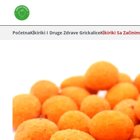
Početna
Kikiriki I Druge Zdrave Grickalice
Kikiriki Sa Začini