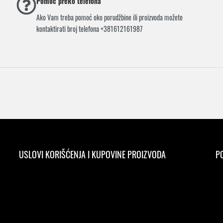
Pomoć preko telefona
Ako Vam treba pomoć oko porudžbine ili proizvoda možete
kontaktirati broj telefona +381612161987
USLOVI KORIŠĆENJA I KUPOVINE PROIZVODA
PO