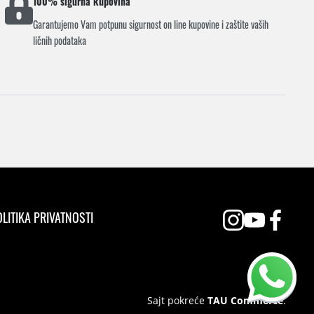
100% sigurna kupovina
Garantujemo Vam potpunu sigurnost on line kupovine i zaštite vaših
ličnih podataka
LITIKA PRIVATNOSTI
Sajt pokreće
TAU Commerce
.