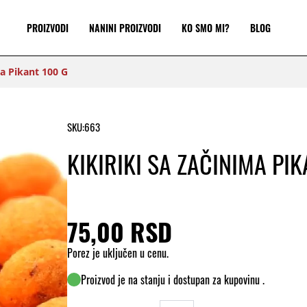
PROIZVODI
NANINI PROIZVODI
KO SMO MI?
BLOG
ma Pikant 100 G
SKU:
663
KIKIRIKI SA ZAČINIMA PI
75,00 RSD
Porez je uključen u cenu.
Proizvod je na stanju i dostupan za kupovinu .