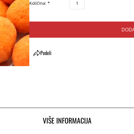
Količina: *
DODA
Podeli
VIŠE INFORMACIJA