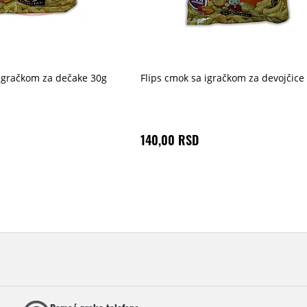
 igračkom za dečake 30g
Flips cmok sa igračkom za devojčice
140,00 RSD