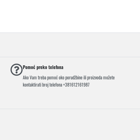
Pomoć preko telefona
Ako Vam treba pomoć oko porudžbine ili proizvoda možete
kontaktirati broj telefona +381612161987