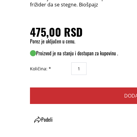
frižider da se stegne. Biošpajz
475,00 RSD
Porez je uključen u cenu.
Proizvod je na stanju i dostupan za kupovinu .
Količina: *
DODA
Podeli