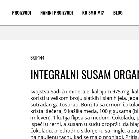
PROIZVODI
NANINI PROIZVODI
KO SMO MI?
BLOG
SKU:
144
INTEGRALNI SUSAM ORGA
svojstva Sadrži i minerale: kalcijum 975 mg, 
koristi u velikom broju slatkih i slanih jela. Je
sutradan ga tostirati. Bonžita sa crnom čokola
kristal šećera, 9 kašika meda, 100 g susama (bl
(mleven), 1 kutija flipsa sa medom. Čokoladu, pu
ispeći u rerni, a susam u sudu propržiti da blag
čokoladu, prethodno sklonjenu sa ringle, a zatim
na nauljenu tacnu kad se malo prohladi. Pritisu