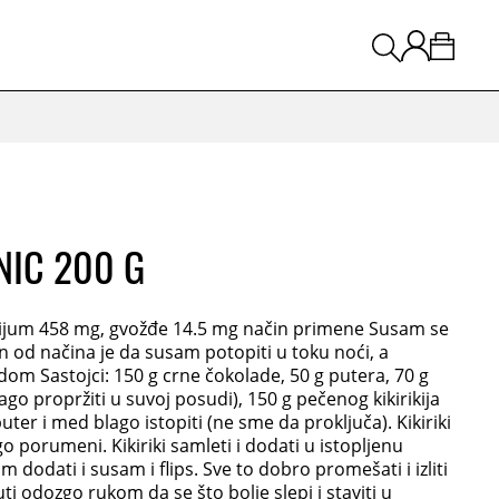
NIC 200 G
kalijum 458 mg, gvožđe 14.5 mg način primene Susam se
dan od načina je da susam potopiti u toku noći, a
dom Sastojci: 150 g crne čokolade, 50 g putera, 70 g
ago propržiti u suvoj posudi), 150 g pečenog kikirikija
ter i med blago istopiti (ne sme da proključa). Kikiriki
o porumeni. Kikiriki samleti i dodati u istopljenu
 dodati i susam i flips. Sve to dobro promešati i izliti
ti odozgo rukom da se što bolje slepi i staviti u