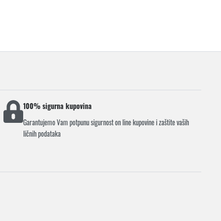
100% sigurna kupovina
Garantujemo Vam potpunu sigurnost on line kupovine i zaštite vaših
ličnih podataka