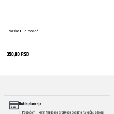
Etarsko ulje morač
350,00 RSD
Način plaćanja
1. Pouzećem – kurir Naručene proizvode dobijate na kućnu adresu,