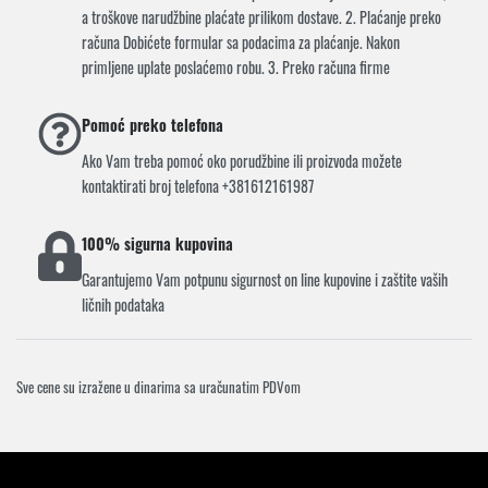
a troškove narudžbine plaćate prilikom dostave. 2. Plaćanje preko
računa Dobićete formular sa podacima za plaćanje. Nakon
primljene uplate poslaćemo robu. 3. Preko računa firme
Pomoć preko telefona
Ako Vam treba pomoć oko porudžbine ili proizvoda možete
kontaktirati broj telefona +381612161987
100% sigurna kupovina
Garantujemo Vam potpunu sigurnost on line kupovine i zaštite vaših
ličnih podataka
Sve cene su izražene u dinarima sa uračunatim PDVom