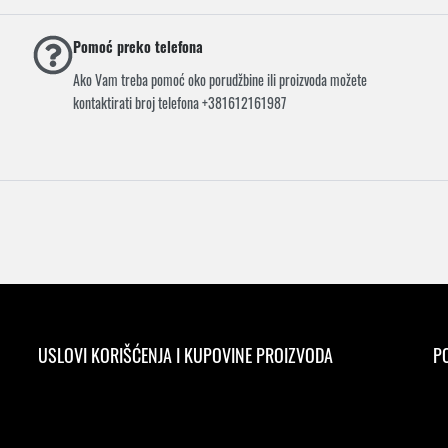
Pomoć preko telefona
Ako Vam treba pomoć oko porudžbine ili proizvoda možete
kontaktirati broj telefona +381612161987
USLOVI KORIŠĆENJA I KUPOVINE PROIZVODA
PO