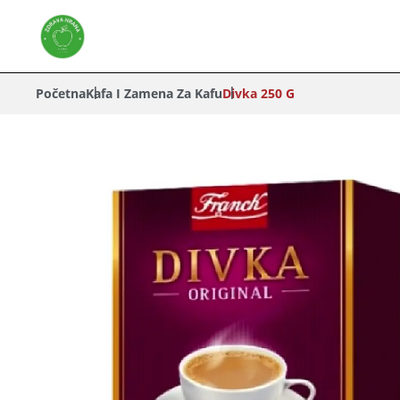
Početna
Kafa I Zamena Za Kafu
Divka 250 G