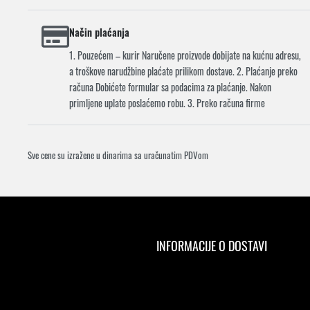
Način plaćanja
1. Pouzećem – kurir Naručene proizvode dobijate na kućnu adresu,
a troškove narudžbine plaćate prilikom dostave. 2. Plaćanje preko
računa Dobićete formular sa podacima za plaćanje. Nakon
primljene uplate poslaćemo robu. 3. Preko računa firme
Sve cene su izražene u dinarima sa uračunatim PDVom
INFORMACIJE O DOSTAVI