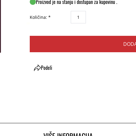
Proizvod je na stanju i dostupan za kupovinu .
Količina: *
DODA
Podeli
VIŠE INFORMACIJA