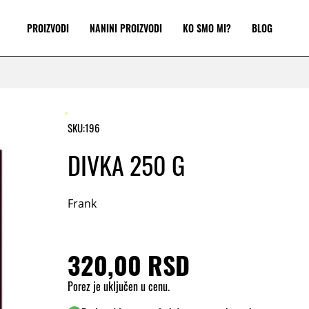
PROIZVODI
NANINI PROIZVODI
KO SMO MI?
BLOG
SKU:
196
DIVKA 250 G
Frank
320,00 RSD
Porez je uključen u cenu.