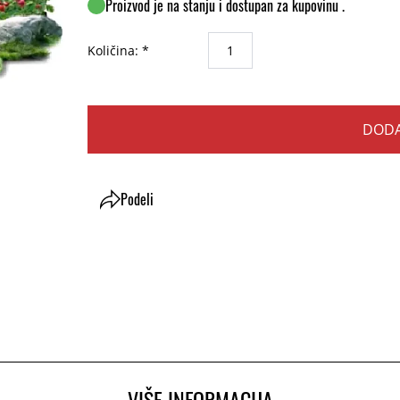
Proizvod je na stanju i dostupan za kupovinu .
Količina: *
DODA
Podeli
VIŠE INFORMACIJA