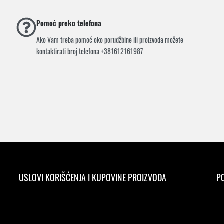
Pomoć preko telefona
Ako Vam treba pomoć oko porudžbine ili proizvoda možete
kontaktirati broj telefona +381612161987
USLOVI KORIŠĆENJA I KUPOVINE PROIZVODA
PO