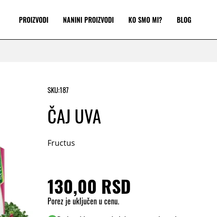
PROIZVODI
NANINI PROIZVODI
KO SMO MI?
BLOG
SKU:
187
ČAJ UVA
Fructus
130,00 RSD
Porez je uključen u cenu.