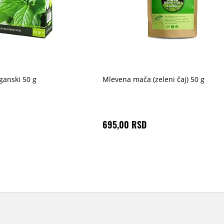
ganski 50 g
Mlevena mača (zeleni čaj) 50 g
695,00 RSD