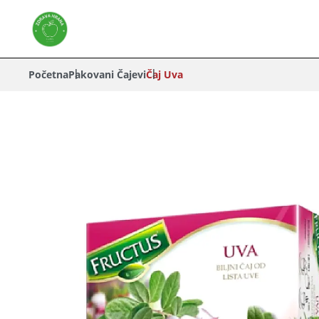
Početna
Pakovani Čajevi
Čaj Uva