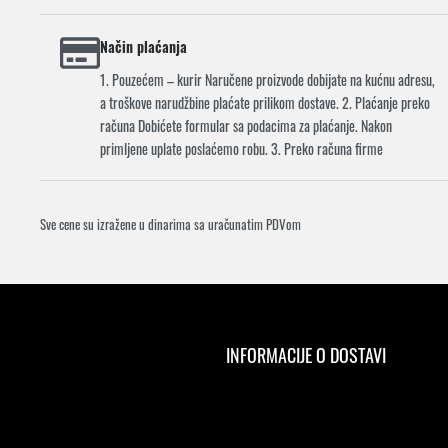
Način plaćanja
1. Pouzećem – kurir Naručene proizvode dobijate na kućnu adresu,
a troškove narudžbine plaćate prilikom dostave. 2. Plaćanje preko
računa Dobićete formular sa podacima za plaćanje. Nakon
primljene uplate poslaćemo robu. 3. Preko računa firme
Sve cene su izražene u dinarima sa uračunatim PDVom
INFORMACIJE O DOSTAVI