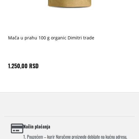
Mača u prahu 100 g organic Dimitri trade
1.250,00 RSD
Način plaćanja
1. Pouzećem – kurir Naručene proizvode dobijate na kućnu adresu,