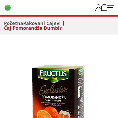
Početna
Pakovani Čajevi
Čaj Pomorandža Đumbir