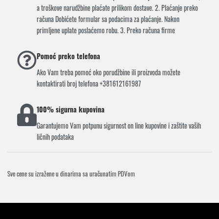
a troškove narudžbine plaćate prilikom dostave. 2. Plaćanje preko
računa Dobićete formular sa podacima za plaćanje. Nakon
primljene uplate poslaćemo robu. 3. Preko računa firme
Pomoć preko telefona
Ako Vam treba pomoć oko porudžbine ili proizvoda možete
kontaktirati broj telefona +381612161987
100% sigurna kupovina
Garantujemo Vam potpunu sigurnost on line kupovine i zaštite vaših
ličnih podataka
Sve cene su izražene u dinarima sa uračunatim PDVom