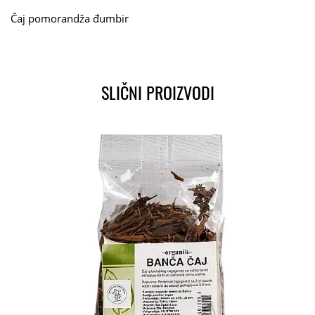
Čaj pomorandža đumbir
SLIČNI PROIZVODI