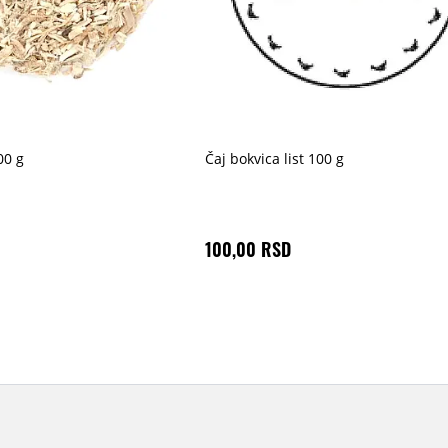
00 g
Čaj bokvica list 100 g
100,00 RSD