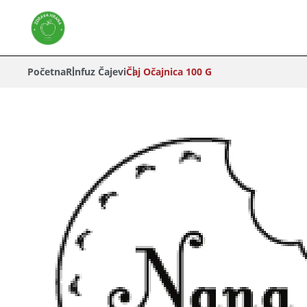
Početna
Rinfuz Čajevi
Čaj Očajnica 100 G