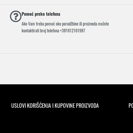
Pomoć preko telefona
Ako Vam treba pomoć oko porudžbine ili proizvoda možete
kontaktirati broj telefona +381612161987
USLOVI KORIŠĆENJA I KUPOVINE PROIZVODA
PO