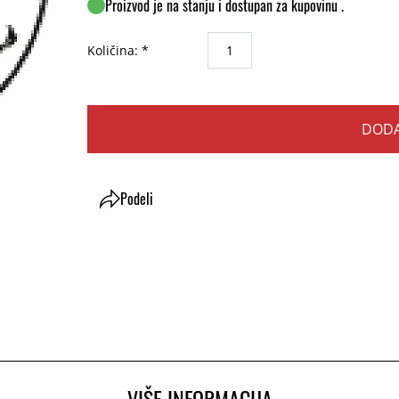
Proizvod je na stanju i dostupan za kupovinu .
Količina: *
DODA
Podeli
VIŠE INFORMACIJA