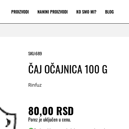
PROIZVODI
NANINI PROIZVODI
KO SMO MI?
BLOG
SKU:
689
ČAJ OČAJNICA 100 G
Rinfuz
80,00 RSD
Porez je uključen u cenu.