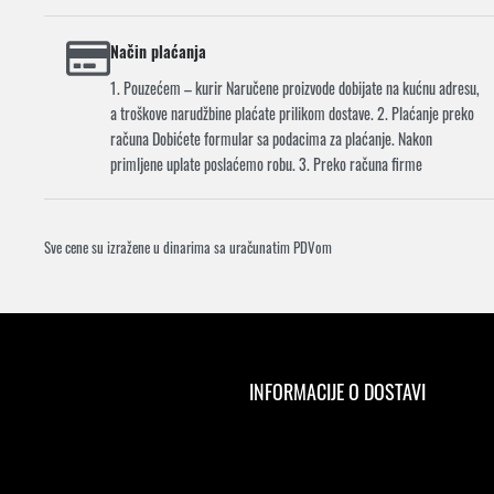
Način plaćanja
1. Pouzećem – kurir Naručene proizvode dobijate na kućnu adresu,
a troškove narudžbine plaćate prilikom dostave. 2. Plaćanje preko
računa Dobićete formular sa podacima za plaćanje. Nakon
primljene uplate poslaćemo robu. 3. Preko računa firme
Sve cene su izražene u dinarima sa uračunatim PDVom
INFORMACIJE O DOSTAVI