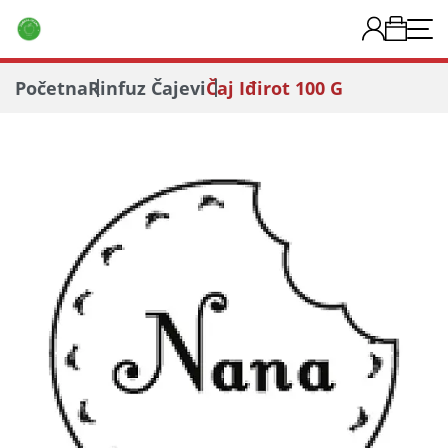
Početna
Rinfuz Čajevi
Čaj Iđirot 100 G