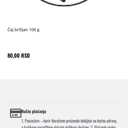
Čaj bršljan 100 g
80,00 RSD
Način plaćanja
1. Pouzećem – kurir Naručene proizvode dobijate na kućnu adresu,
a troškove narudžbine plaćate prilikom dostave. 2. Plaćanje preko