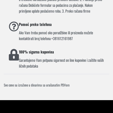
računa Dobićete formular sa podacima za plaćanje. Nakon
primljene uplate poslaćemo robu. 3. Preko računa firme
Pomoć preko telefona
Ako Vam treba pomoć oko porudžbine ili proizvoda možete
kontaktirati broj telefona +381612161987
100% sigurna kupovina
Garantujemo Vam potpunu sigurnost on line kupovine i zaštite vaših
ličnih podataka
Sve cene su izražene u dinarima sa uračunatim PDVom