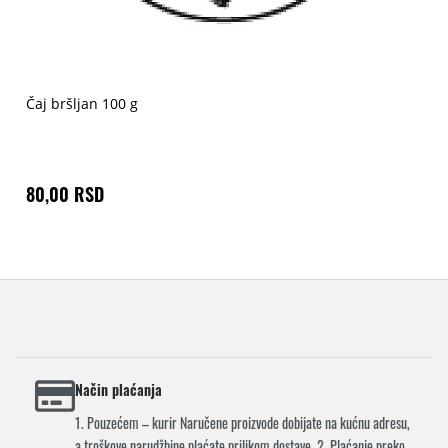
Čaj bršljan 100 g
80,00 RSD
Način plaćanja
1. Pouzećem – kurir Naručene proizvode dobijate na kućnu adresu,
a troškove narudžbine plaćate prilikom dostave. 2. Plaćanje preko