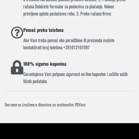
računa Dobićete formular sa podacima za plaćanje. Nakon
primljene uplate poslaćemo robu. 3. Preko računa firme
Pomoć preko telefona
Ako Vam treba pomoć oko porudžbine ili proizvoda možete
kontaktirati broj telefona +381612161987
100% sigurna kupovina
Garantujemo Vam potpunu sigurnost on line kupovine i zaštite vaših
ličnih podataka
Sve cene su izražene u dinarima sa uračunatim PDVom