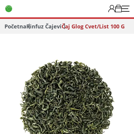
Početna
Rinfuz Čajevi
Čaj Glog Cvet/list 100 G