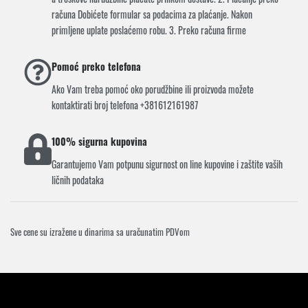
računa Dobićete formular sa podacima za plaćanje. Nakon
primljene uplate poslaćemo robu. 3. Preko računa firme
Pomoć preko telefona
Ako Vam treba pomoć oko porudžbine ili proizvoda možete
kontaktirati broj telefona +381612161987
100% sigurna kupovina
Garantujemo Vam potpunu sigurnost on line kupovine i zaštite vaših
ličnih podataka
Sve cene su izražene u dinarima sa uračunatim PDVom