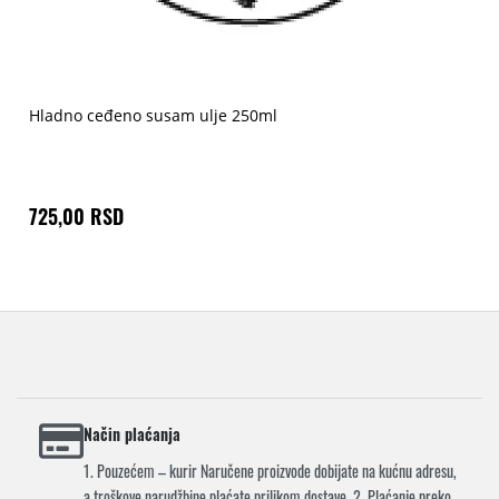
Hladno ceđeno susam ulje 250ml
725,00 RSD
Način plaćanja
1. Pouzećem – kurir Naručene proizvode dobijate na kućnu adresu,
a troškove narudžbine plaćate prilikom dostave. 2. Plaćanje preko