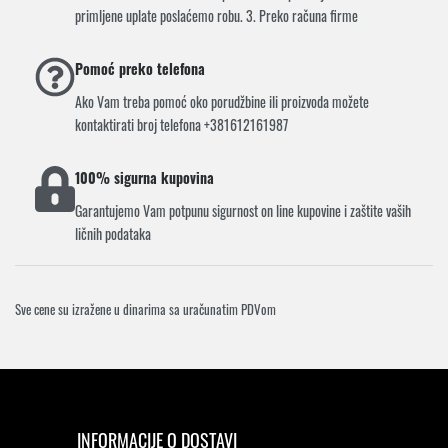
primljene uplate poslaćemo robu. 3. Preko računa firme
Pomoć preko telefona
Ako Vam treba pomoć oko porudžbine ili proizvoda možete
kontaktirati broj telefona +381612161987
100% sigurna kupovina
Garantujemo Vam potpunu sigurnost on line kupovine i zaštite vaših
ličnih podataka
Sve cene su izražene u dinarima sa uračunatim PDVom
INFORMACIJE O DOSTAVI