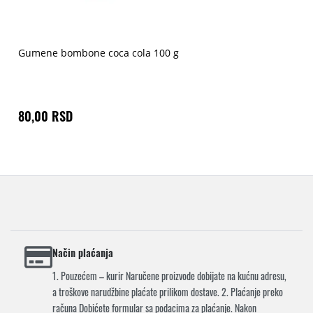
Gumene bombone coca cola 100 g
80,00 RSD
Način plaćanja
1. Pouzećem – kurir Naručene proizvode dobijate na kućnu adresu,
a troškove narudžbine plaćate prilikom dostave. 2. Plaćanje preko
računa Dobićete formular sa podacima za plaćanje. Nakon